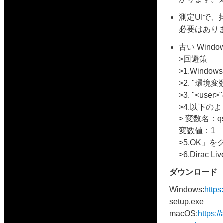
測定UIで
必要はあり
古い Win
>回避策
>1.Wind
>2. "環境
>3. "<u
>4.以下の
> 変数名：qsg_
変数値：1
>5.OK」
>6.Dira
ダウンロード
Windows:
https:
setup.exe
macOS:
https:/