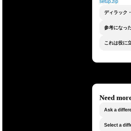
setup.zip
ディラック・ラ
参考になっ
これは役に
Need more
Ask a differ
Select a dif