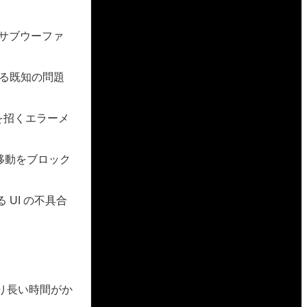
がサブウーファ
になる既知の問題
を招くエラーメ
移動をブロック
 UI の不具合
常より長い時間がか