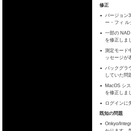
修正
バージョン3
ー・フィ 
一部の NAD
を修正しま
測定モード中
ッセージが
バックグラ
していた問
MacOS 
を修正しま
ログインに
既知の問題
Onkyo/I
かります。気