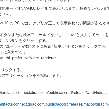
、排他モード測定が低いレベルで表示されます。危険なレベルま
ません。
dows 10 の PC では、アプリが正しく表示されない問題がある
owsボタンまたは検索フィールドを押し、"env "と入力してEnter
変数... "ボタンをクリックする。
ser>"の "ユーザー変数 "の下にある "新規... "ボタンをクリックする
ように入力する：
rhi_prefer_software_renderer
をクリックする。
c Liveアプリケーションを再起動します。
//artifacts.connect.dirac.com/public/accord/release/win64/diracli
/artifacts.connect.dirac.com/public/accord/release/macos/diracliv