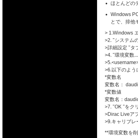
ほとんどの
Window
とで、排他
> 1.Wind
>2. "システ
>詳細設定 "
>4. "環境変数
>5.<user
>6.以下のよ
*変数名
変数名： daudio
*変数値
変数名：daudio_
>7. "OK "
>Dirac L
>9.キャリブ
**環境変数を