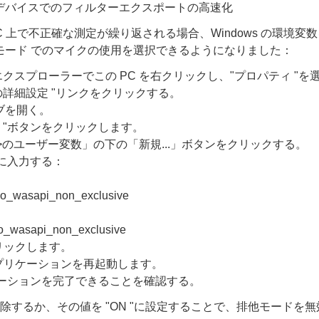
デバイスでのフィルターエクスポートの高速化
s PC 上で不正確な測定が繰り返される場合、Windows の環境
モード でのマイクの使用を選択できるようになりました：
ows エクスプローラーでこの PC を右クリックし、"プロパティ "
ムの詳細設定 "リンクをクリックする。
タブを開く。
... "ボタンをクリックします。
name>のユーザー変数」の下の「新規...」ボタンをクリックする。
うに入力する：
_wasapi_non_exclusive
wasapi_non_exclusive
をクリックします。
iveアプリケーションを再起動します。
レーションを完了できることを確認する。
削除するか、その値を "ON "に設定することで、排他モードを