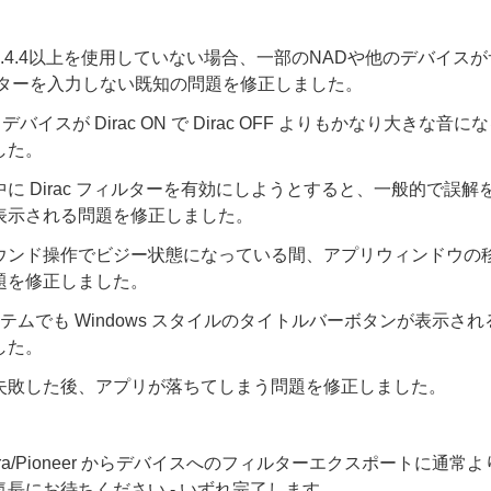
.4.4以上を使用していない場合、一部のNADや他のデバイス
ルターを入力しない既知の問題を修正しました。
 デバイスが Dirac ON で Dirac OFF よりもかなり大きな音
した。
に Dirac フィルターを有効にしようとすると、一般的で誤解
表示される問題を修正しました。
ウンド操作でビジー状態になっている間、アプリウィンドウの
題を修正しました。
システムでも Windows スタイルのタイトルバーボタンが表示される
した。
失敗した後、アプリが落ちてしまう問題を修正しました。
ntegra/Pioneer からデバイスへのフィルターエクスポートに通
長にお待ちください - いずれ完了します。