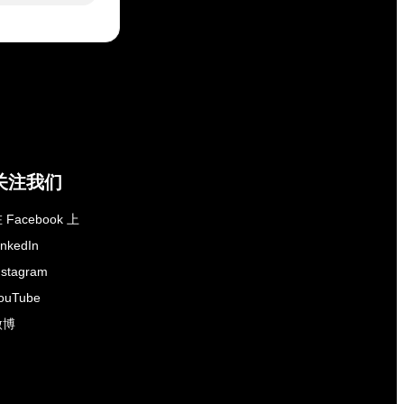
关注我们
 Facebook 上
inkedIn
nstagram
ouTube
微博