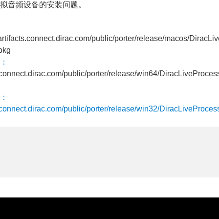
上虚拟音频设备的安装问题。
/artifacts.connect.dirac.com/public/porter/release/macos/DiracLi
pkg
：
ts.connect.dirac.com/public/porter/release/win64/DiracLiveProces
：
ts.connect.dirac.com/public/porter/release/win32/DiracLiveProces