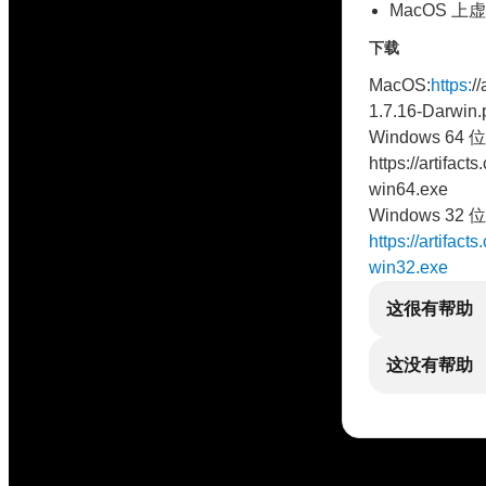
MacOS 
下载
MacOS:
https:
/
1.7.16-Darwin.
Windows 64 位
https://artifac
win64.exe
Windows 32 位
https://artifac
win32.exe
这很有帮助
这没有帮助