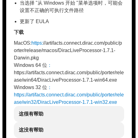
当选择 "从 Windows 开始 "菜单选项时，可能会
设置不正确的可执行文件路径
更新了 EULA
下载
MacOS:
https:
//artifacts.connect.dirac.com/public/p
orter/release/macos/DiracLiveProcessor-1.7.1-
Darwin.pkg
Windows 64 位
：
https://artifacts.connect.dirac.com/public/porter/rele
ase/win64/DiracLiveProcessor-1.7.1-win64.exe
Windows 32 位
：
https://artifacts.connect.dirac.com/public/porter/rele
ase/win32/DiracLiveProcessor-1.7.1-win32.exe
这很有帮助
这没有帮助