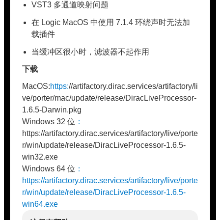
VST3 多通道映射问题
在 Logic MacOS 中使用 7.1.4 环绕声时无法加
载插件
当缓冲区很小时，滤波器不起作用
下载
MacOS:
https:
//artifactory.dirac.services/artifactory/li
ve/porter/mac/update/release/DiracLiveProcessor-
1.6.5-Darwin.pkg
Windows 32 位
：
https://artifactory.dirac.services/artifactory/live/porte
r/win/update/release/DiracLiveProcessor-1.6.5-
win32.exe
Windows 64 位
：
https://artifactory.dirac.services/artifactory/live/porte
r/win/update/release/DiracLiveProcessor-1.6.5-
win64.exe