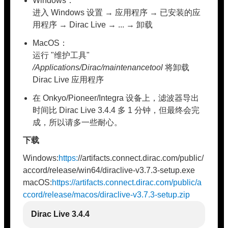
Windows：
进入 Windows 设置 → 应用程序 → 已安装的应
用程序 → Dirac Live → ... → 卸载
MacOS：
运行 "维护工具"
/Applications/Dirac/maintenancetool
将卸载
Dirac Live 应用程序
在 Onkyo/Pioneer/Integra 设备上，滤波器导出
时间比 Dirac Live 3.4.4 多 1 分钟，但最终会完
成，所以请多一些耐心。
下载
Windows:
https:
//artifacts.connect.dirac.com/public/
accord/release/win64/diraclive-v3.7.3-setup.exe
macOS:
https://artifacts.connect.dirac.com/public/a
ccord/release/macos/diraclive-v3.7.3-setup.zip
Dirac Live 3.4.4