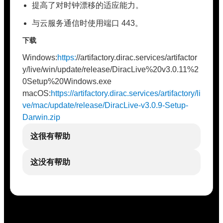
提高了对时钟漂移的适应能力。
与云服务通信时使用端口 443。
下载
Windows:
https:
//artifactory.dirac.services/artifactor
y/live/win/update/release/DiracLive%20v3.0.11%2
0Setup%20Windows.exe
macOS:
https://artifactory.dirac.services/artifactory/li
ve/mac/update/release/DiracLive-v3.0.9-Setup-
Darwin.zip
这很有帮助
这没有帮助