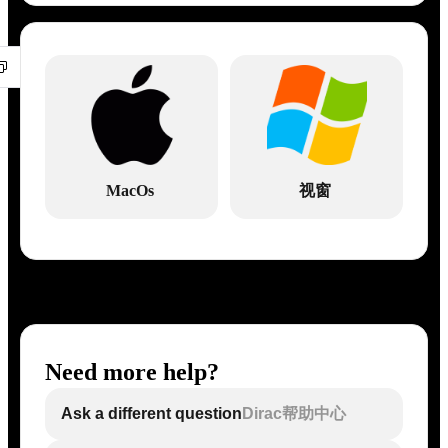
MacOs
视窗
Need more help?
Ask a different question
Dirac帮助中心