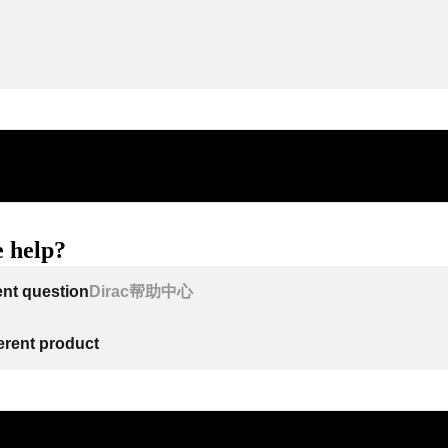
 help?
ent question
Dirac帮助中心
ferent product