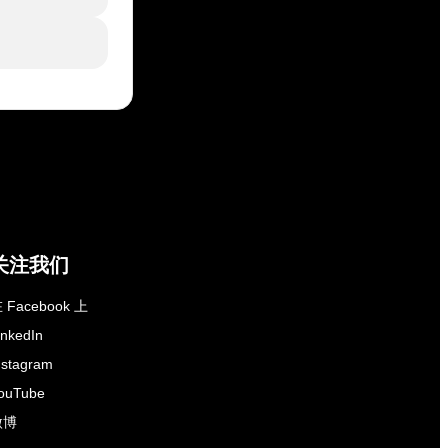
关注我们
 Facebook 上
inkedIn
nstagram
ouTube
微博