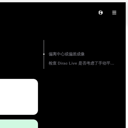
On this page
偏离中心或偏差成像
检查 Dirac Live 是否考虑了手动平衡调整