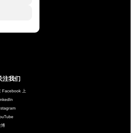
关注我们
 Facebook 上
inkedIn
nstagram
ouTube
微博