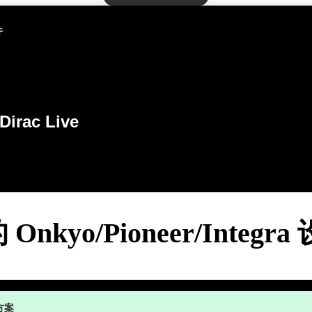
件
Dirac Live
Onkyo/Pioneer/Integra
方案