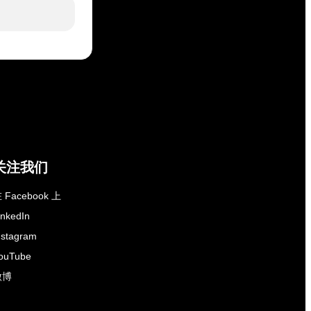
关注我们
 Facebook 上
inkedIn
nstagram
ouTube
微博