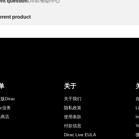
ent question
Dirac帮助中心
ferent product
单
关于
版Dirac
关于我们
在
rac业务
隐私政策
L
线商店
使用条款
I
付款信息
Y
Dirac Live EULA