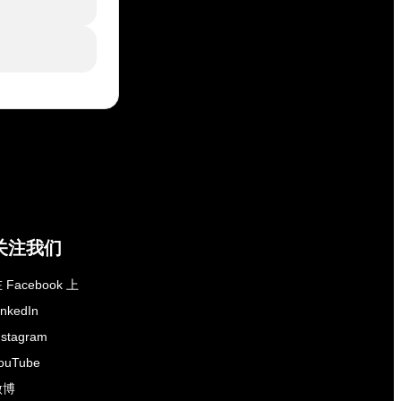
关注我们
 Facebook 上
inkedIn
nstagram
ouTube
微博