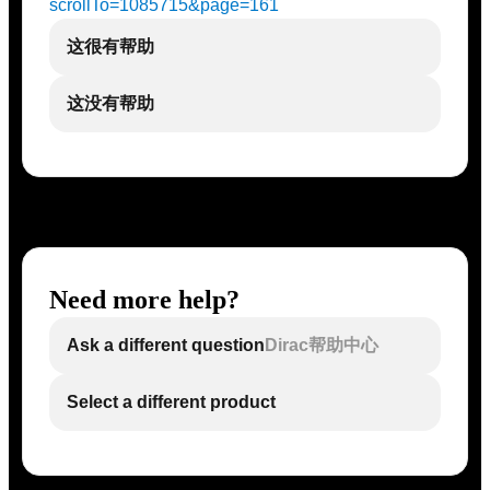
scrollTo=1085715&page=161
这很有帮助
这没有帮助
Need more help?
Ask a different question
Dirac帮助中心
Select a different product