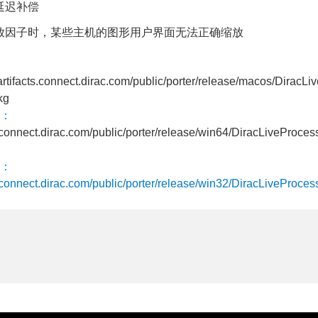
延迟补偿
放因子时，某些主机的图形用户界面无法正确缩放
/artifacts.connect.dirac.com/public/porter/release/macos/DiracLi
kg
：
ts.connect.dirac.com/public/porter/release/win64/DiracLiveProces
：
ts.connect.dirac.com/public/porter/release/win32/DiracLiveProces