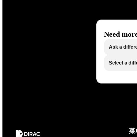
Need more
Ask a differ
Select a dif
菜