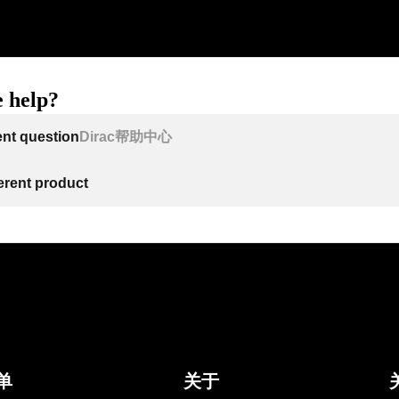
 help?
ent question
Dirac帮助中心
ferent product
单
关于