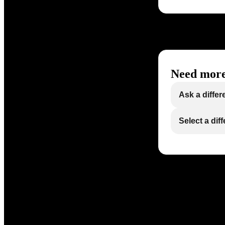
Need more
Ask a differ
Select a dif