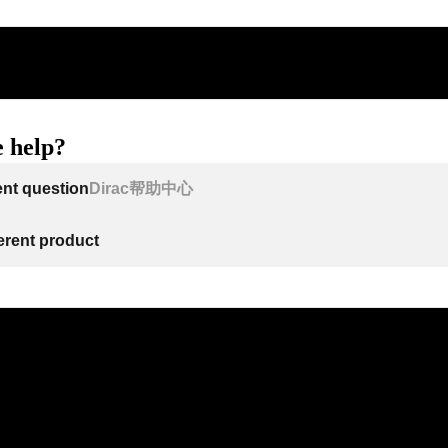
 help?
ent question
Dirac帮助中心
ferent product