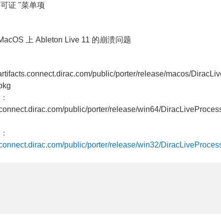
许可证 "菜单项
cOS 上 Ableton Live 11 的崩溃问题
/artifacts.connect.dirac.com/public/porter/release/macos/DiracLi
pkg
：
ts.connect.dirac.com/public/porter/release/win64/DiracLiveProces
：
ts.connect.dirac.com/public/porter/release/win32/DiracLiveProces