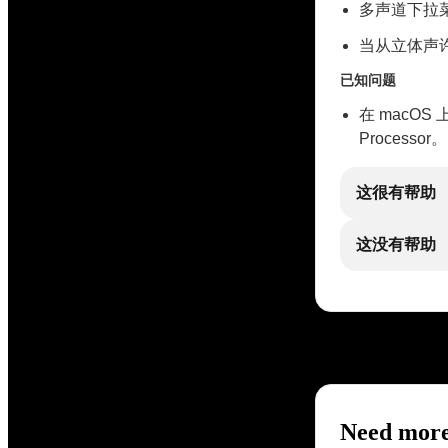
多声道下拉
当从立体声许
已知问题
在 macOS 上使
Processor。
这很有帮助
这没有帮助
Need more