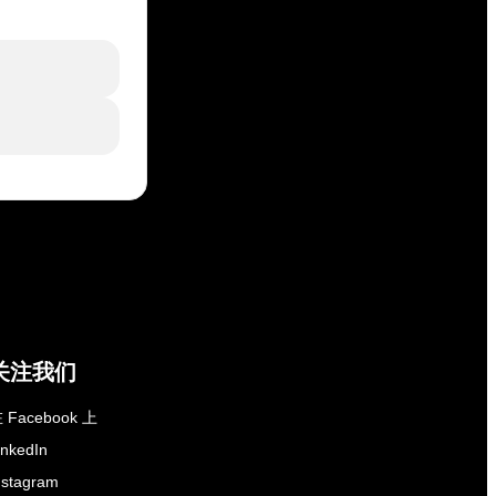
关注我们
 Facebook 上
inkedIn
nstagram