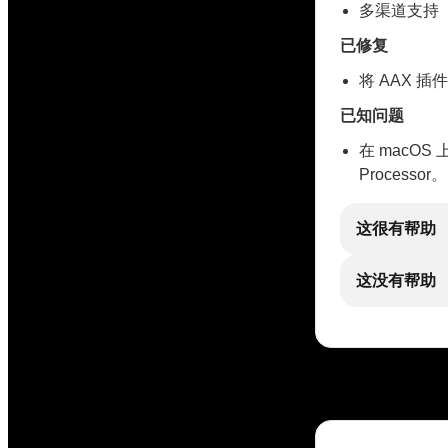
多渠道支持
已修复
将 AAX 插件
已知问题
在 macOS 上使
Processor。
这很有帮助
这没有帮助