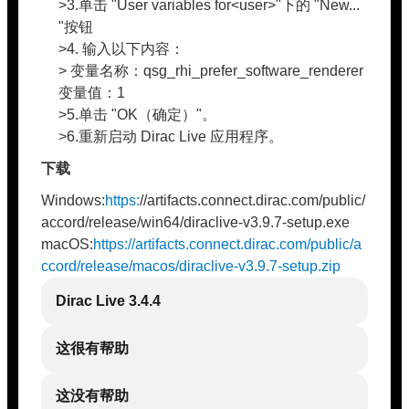
>3.单击 "User variables for<user>"下的 "New...
"按钮
>4. 输入以下内容：
> 变量名称：qsg_rhi_prefer_software_renderer
变量值：1
>5.单击 "OK（确定）"。
>6.重新启动 Dirac Live 应用程序。
下载
Windows:
https:
//artifacts.connect.dirac.com/public/
accord/release/win64/diraclive-v3.9.7-setup.exe
macOS:
https://artifacts.connect.dirac.com/public/a
ccord/release/macos/diraclive-v3.9.7-setup.zip
Dirac Live 3.4.4
这很有帮助
这没有帮助