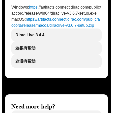
Windows:
https:
//artifacts.connect.dirac.com/public/
accord/release/win64/diraclive-v3.6.7-setup.exe
macOS:
https://artifacts.connect.dirac.com/public/a
ccord/release/macos/diraclive-v3.6.7-setup.zip
Dirac Live 3.4.4
这很有帮助
这没有帮助
Need more help?