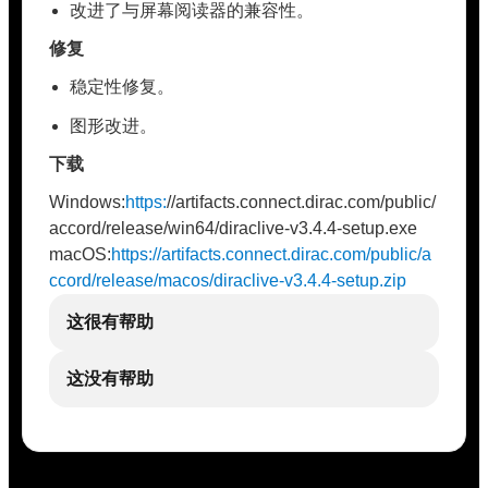
改进了与屏幕阅读器的兼容性。
修复
稳定性修复。
图形改进。
下载
Windows:
https:
//artifacts.connect.dirac.com/public/
accord/release/win64/diraclive-v3.4.4-setup.exe
macOS:
https://artifacts.connect.dirac.com/public/a
ccord/release/macos/diraclive-v3.4.4-setup.zip
这很有帮助
这没有帮助