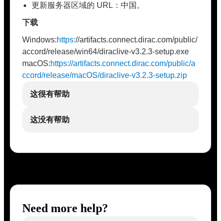
更新服务器区域的 URL：中国。
下载
Windows:
https:
//artifacts.connect.dirac.com/public/
accord/release/win64/diraclive-v3.2.3-setup.exe
macOS:
https://artifacts.connect.dirac.com/public/a
ccord/release/macOS/diraclive-v3.2.3-setup.zip
这很有帮助
这没有帮助
Need more help?