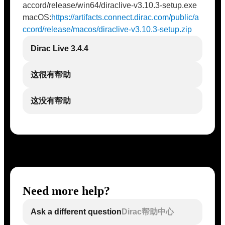
accord/release/win64/diraclive-v3.10.3-setup.exe
macOS:
https://artifacts.connect.dirac.com/public/a
ccord/release/macos/diraclive-v3.10.3-setup.zip
Dirac Live 3.4.4
这很有帮助
这没有帮助
Need more help?
Ask a different question
Dirac帮助中心