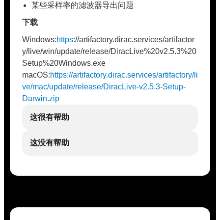
某些采样率的滤波器导出问题
下载
Windows:
https:
//artifactory.dirac.services/artifactor
y/live/win/update/release/DiracLive%20v2.5.3%20
Setup%20Windows.exe
macOS:
https://artifactory.dirac.services/artifactory/li
ve/mac/update/release/DiracLive-v2.5.3-Setup-
Darwin.zip
这很有帮助
这没有帮助