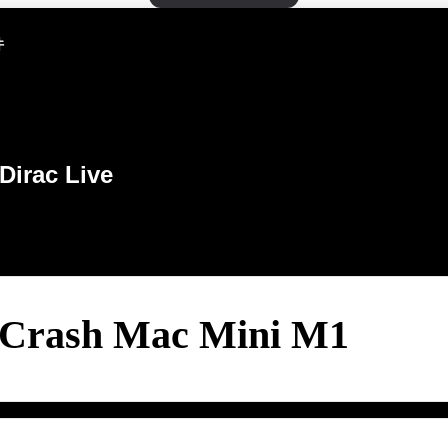
件
Dirac Live
 Crash Mac Mini M1