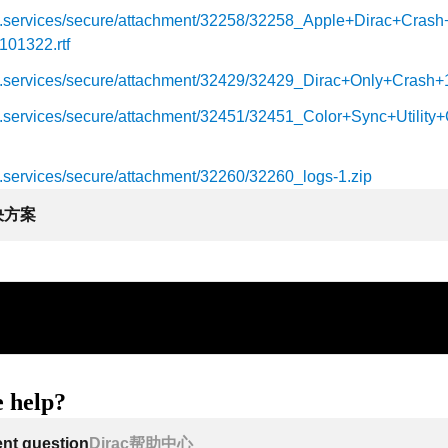
irac.services/secure/attachment/32258/32258_Apple+Dirac+Cra
01322.rtf
irac.services/secure/attachment/32429/32429_Dirac+Only+Crash+
irac.services/secure/attachment/32451/32451_Color+Sync+Utilit
rac.services/secure/attachment/32260/32260_logs-1.zip
决方案
 help?
ent question
Dirac帮助中心