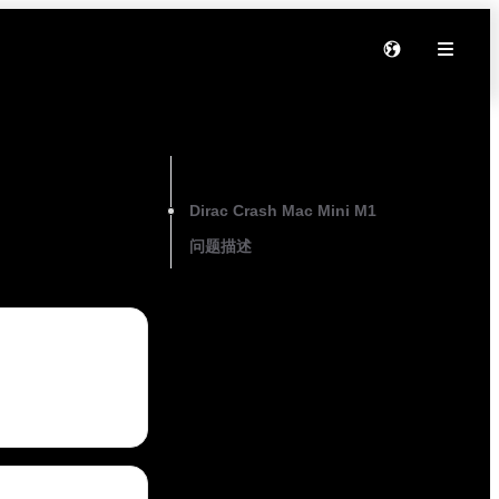
On this page
Dirac Crash Mac Mini M1
问题描述