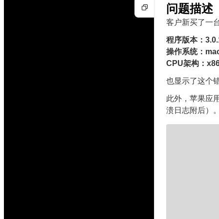
问题描述
客户新买了一台 M
程序版本：3.0.14
操作系统：macO
CPU架构：x86
也显示了这个错误
此外，苹果应用
溃日志附后）