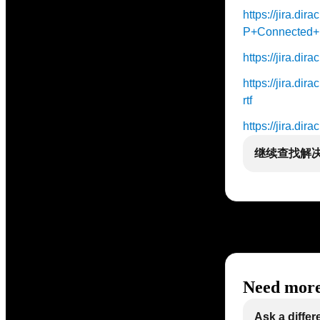
https://jira.d
P+Connected+1
https://jira.d
https://jira.d
rtf
https://jira.di
继续查找解
Need more
Ask a differ