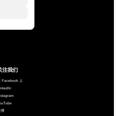
关注我们
 Facebook 上
inkedIn
nstagram
ouTube
微博