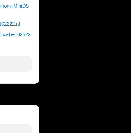
sh+from+MiniDS
102222.rtf
y+Crash+102522.