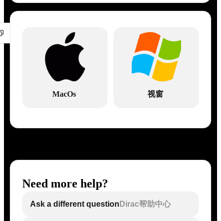
MacOs
视窗
Need more help?
Ask a different question
Dirac帮助中心