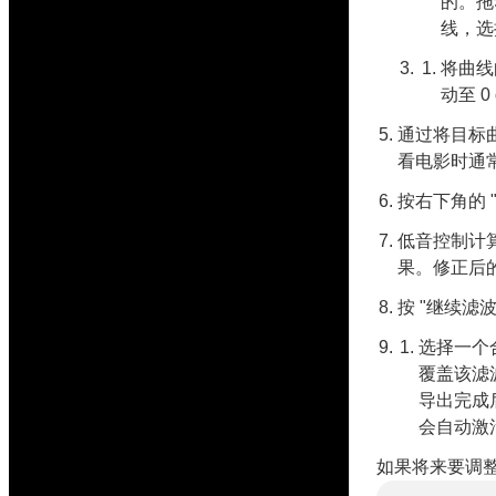
的。拖
线，选
将曲线
动至 
通过将目标曲
看电影时通
按右下角的 
低音控制计
果。修正后
按 "继续滤
选择一个
覆盖该滤
导出完成
会自动激
如果将来要调