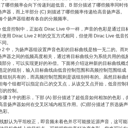
述了哪些频率会向下传递到超低音。B 部分描述了哪些频率同时
声器，而上半部分 (C) 则描述了哪些频率传递给高音扬声器。
每个扬声器组都有各自的分频频率。
 Live 低音控制中，正如在 Dirac Live 中一样，声音的色彩是通
用 Dirac Live 2 时的交互方式相同，但使用 Dirac Live 
不同。
 Live 2 中，为扬声器组设置声音色彩的目标曲线是独一无二的。而对于 D
扬声器之间的低频高度相关，通过将目标曲线分为系统共用的低
频部分，可以实现更好的补偿。下面将介绍这种新的目标曲线概
选定的组别，输入目标曲线由低音控制范围和高频控制范围组成
道组别共有的，而高频控制范围则是该组别特有的。虽然目标曲
但每个组都可以指定自己的交叉点，从该交叉点开始，低音控制
彩的控制。
骤 3 中的图示，下部 (A) 部分描述了超低音如何相加的色彩，(
高音扬声器如何在交叉区域内相互作用。(C)部分描述了所选扬
色彩。
线默认为平坦校正，即音频未着色并尽可能接近源声音，这可能