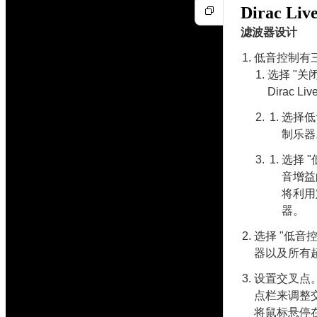
Dirac 
滤波器设计
低音控制有三
选择 "关
Dirac L
选择低
制乐器
选择 
音增益
将利用
器。
选择 "低音
器以及所有
设置交叉点
点栏来调整
将鼠标悬停