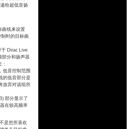
传递给超低音扬
过目标曲线来设置
低音控制时的目标曲
irac Live
频部分和扬声器
念：
，低音控制范围
线的低音部分是
将放弃对该组所
B) 部分显示了
声器在较高频率
不是您所喜欢