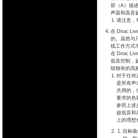
部（A）描
声器和高音扬
请注意，
在 Dirac
的。虽然与只使
线工作方式
在 Dirac
低音控制，
组独有的高
对于任何
是所有声
共用的，
要求的色
参照上述步
超低音和
上的理想
目标曲