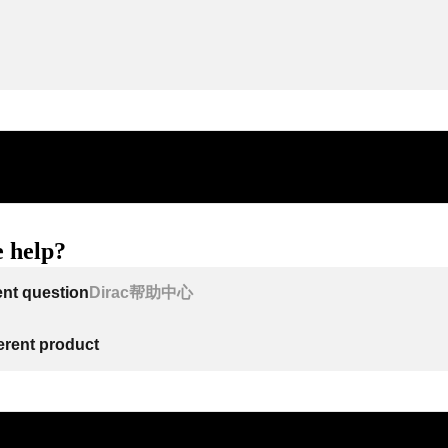
 help?
ent question
Dirac帮助中心
ferent product