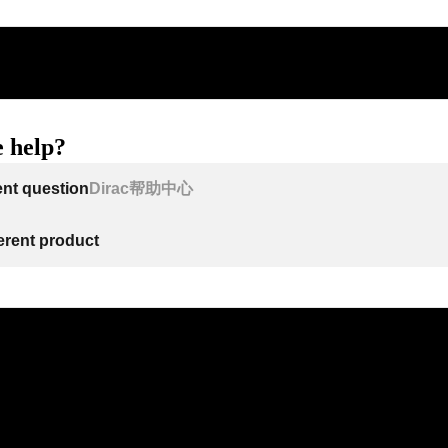
 help?
ent question
Dirac帮助中心
ferent product