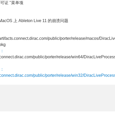
许可证 "菜单项
cOS 上 Ableton Live 11 的崩溃问题
/artifacts.connect.dirac.com/public/porter/release/macos/DiracLi
pkg
：
ts.connect.dirac.com/public/porter/release/win64/DiracLiveProces
：
ts.connect.dirac.com/public/porter/release/win32/DiracLiveProces