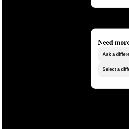
Need more
Ask a differ
Select a dif