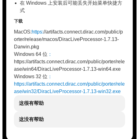
在 Windows 上安装后可能丢失开始菜单快捷方
式
下载
MacOS:
https:
//artifacts.connect.dirac.com/public/p
orter/release/macos/DiracLiveProcessor-1.7.13-
Darwin.pkg
Windows 64 位
：
https://artifacts.connect.dirac.com/public/porter/rele
ase/win64/DiracLiveProcessor-1.7.13-win64.exe
Windows 32 位
：
https://artifacts.connect.dirac.com/public/porter/rele
ase/win32/DiracLiveProcessor-1.7.13-win32.exe
这很有帮助
这没有帮助