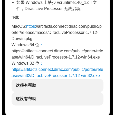
如果 Windows 上缺少 vcruntime140_1.dll 文
件，Dirac Live Processor 无法启动。
下载
MacOS:
https:
//artifacts.connect.dirac.com/public/p
orter/release/macos/DiracLiveProcessor-1.7.12-
Darwin.pkg
Windows 64 位
：
https://artifacts.connect.dirac.com/public/porter/rele
ase/win64/DiracLiveProcessor-1.7.12-win64.exe
Windows 32 位
：
https://artifacts.connect.dirac.com/public/porter/rele
ase/win32/DiracLiveProcessor-1.7.12-win32.exe
这很有帮助
这没有帮助