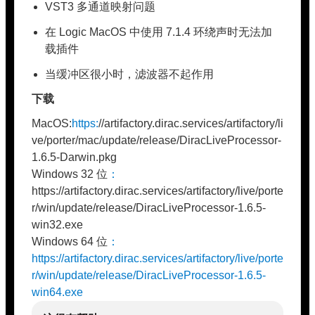
VST3 多通道映射问题
在 Logic MacOS 中使用 7.1.4 环绕声时无法加
载插件
当缓冲区很小时，滤波器不起作用
下载
MacOS:
https:
//artifactory.dirac.services/artifactory/li
ve/porter/mac/update/release/DiracLiveProcessor-
1.6.5-Darwin.pkg
Windows 32 位
：
https://artifactory.dirac.services/artifactory/live/porte
r/win/update/release/DiracLiveProcessor-1.6.5-
win32.exe
Windows 64 位
：
https://artifactory.dirac.services/artifactory/live/porte
r/win/update/release/DiracLiveProcessor-1.6.5-
win64.exe