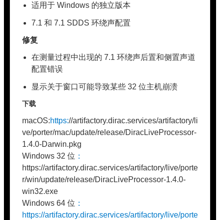
适用于 Windows 的独立版本
7.1 和 7.1 SDDS 环绕声配置
修复
在测量过程中出现的 7.1 环绕声后置和侧置声道
配置错误
显示关于窗口可能导致某些 32 位主机崩溃
下载
macOS:
https:
//artifactory.dirac.services/artifactory/li
ve/porter/mac/update/release/DiracLiveProcessor-
1.4.0-Darwin.pkg
Windows 32 位
：
https://artifactory.dirac.services/artifactory/live/porte
r/win/update/release/DiracLiveProcessor-1.4.0-
win32.exe
Windows 64 位
：
https://artifactory.dirac.services/artifactory/live/porte