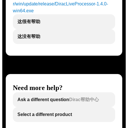
r/win/update/release/DiracLiveProcessor-1.4.0-
win64.exe
这很有帮助
这没有帮助
Need more help?
Ask a different question
Dirac帮助中心
Select a different product