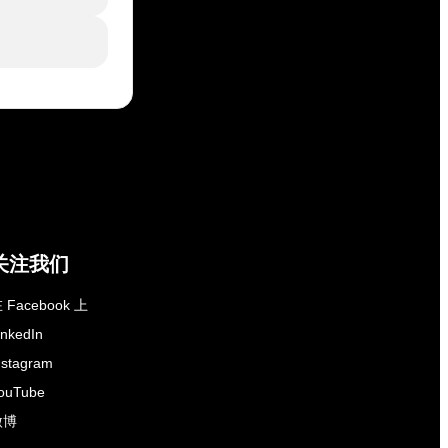
关注我们
 Facebook 上
inkedIn
nstagram
ouTube
微博