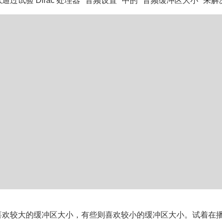
过试验 Dirac 处理器 "音频设置 "中的 "音频缓冲区大小 "来
喜欢较大的缓冲区大小，有些则喜欢较小的缓冲区大小。试着在