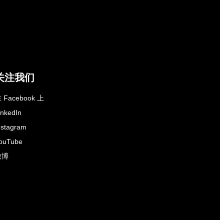
关注我们
 Facebook 上
inkedIn
nstagram
ouTube
微博