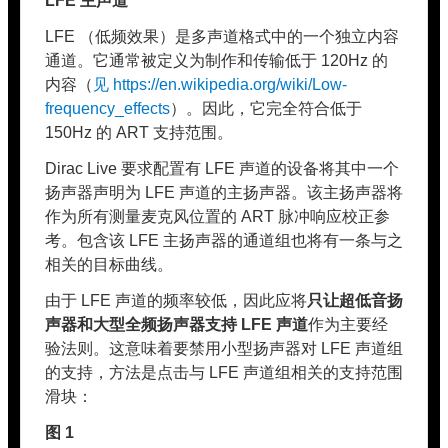
LFE 主声道
LFE （低频效果）是多声道格式中的一个独立内容
通道。它通常被定义为制作和传输低于 120Hz 的
内容（
见 https://en.wikipedia.org/wiki/Low-
frequency_effects
）。因此，它完全符合低于
150Hz 的 ART 支持范围。
Dirac Live 要求配置有 LFE 声道的设备将其中一个
扬声器声明为 LFE 声道的主扬声器。该主扬声器将
作为所有测量麦克风位置的 ART 脉冲响应校正参
考。包含该 LFE 主扬声器的通道组也将有一条与之
相关的目标曲线。
由于 LFE 声道的频率较低，因此应将
只让超低音扬
声器和大型全频扬声器支持 LFE 声道
作为主要经
验法则。这意味着要禁用小型扬声器对 LFE 声道组
的支持，方法是点击与 LFE 声道组相关的支持范围
滑块：
图 1