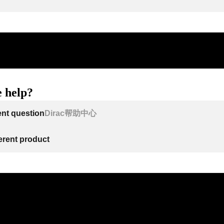
 help?
ent question
Dirac帮助中心
ferent product