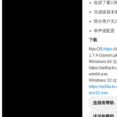
改进了窗口
当滤波器未激
部分用户无
单声道配置
下载
MacOS:
https:
/
1.7.4-Darwin.p
Windows 64 位
https://artifac
win64.exe
Windows 32 位
https://artifac
win32.exe
这很有帮助
这没有帮助