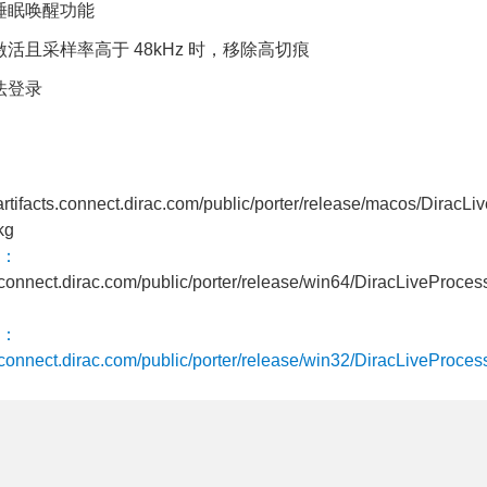
睡眠唤醒功能
活且采样率高于 48kHz 时，移除高切痕
法登录
/artifacts.connect.dirac.com/public/porter/release/macos/DiracLi
kg
：
ts.connect.dirac.com/public/porter/release/win64/DiracLiveProces
：
ts.connect.dirac.com/public/porter/release/win32/DiracLiveProces