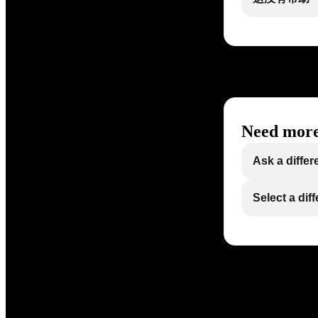
Need more
Ask a differ
Select a dif