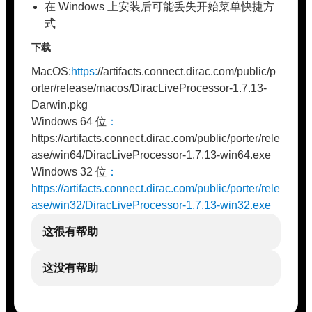
在 Windows 上安装后可能丢失开始菜单快捷方
式
下载
MacOS:
https:
//artifacts.connect.dirac.com/public/p
orter/release/macos/DiracLiveProcessor-1.7.13-
Darwin.pkg
Windows 64 位
：
https://artifacts.connect.dirac.com/public/porter/rele
ase/win64/DiracLiveProcessor-1.7.13-win64.exe
Windows 32 位
：
https://artifacts.connect.dirac.com/public/porter/rele
ase/win32/DiracLiveProcessor-1.7.13-win32.exe
这很有帮助
这没有帮助