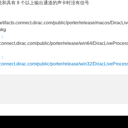
统和具有 8 个以上输出通道的声卡时没有信号
/artifacts.connect.dirac.com/public/porter/release/macos/DiracLi
pkg
：
ts.connect.dirac.com/public/porter/release/win64/DiracLiveProces
：
ts.connect.dirac.com/public/porter/release/win32/DiracLiveProces