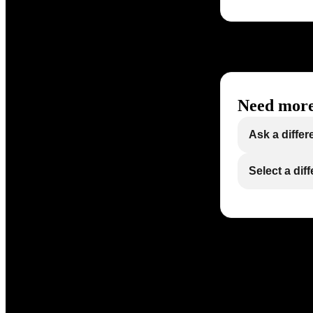
Need more
Ask a differ
Select a dif