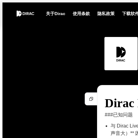
关于Dirac
使用条款
隐私政策
下载软
Dira
###已知问题
与 Dirac L
声音大）** 