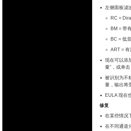
左侧面板滤
RC = D
BM = 带
BC = 低
ART =
现在可以添
量"，或单击
被识别为不
量，输出将
EULA 现在
修复
在某些情况
在不同通道分