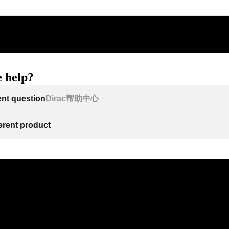
 help?
ent question
Dirac帮助中心
ferent product