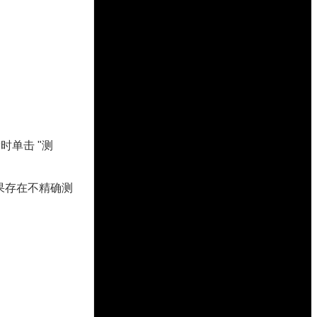
时单击 "测
果存在不精确测