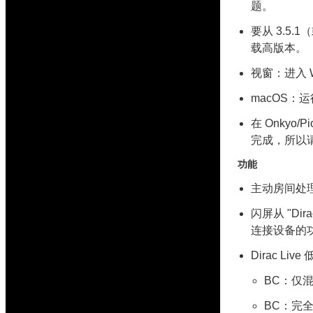
题。
要从 3.5
载高版本。
视窗：进入 Wi
macOS：运行 /
在 Onkyo/P
完成，所以
功能
主动房间处
闪屏从 "Di
连接设备的
Dirac 
BC：仅混
BC：完