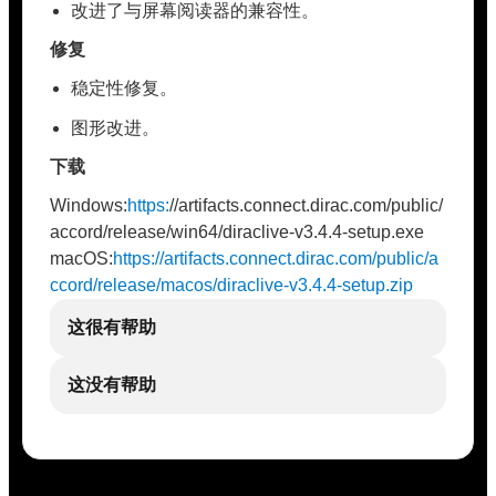
改进了与屏幕阅读器的兼容性。
修复
稳定性修复。
图形改进。
下载
Windows:
https:
//artifacts.connect.dirac.com/public/
accord/release/win64/diraclive-v3.4.4-setup.exe
macOS:
https://artifacts.connect.dirac.com/public/a
ccord/release/macos/diraclive-v3.4.4-setup.zip
这很有帮助
这没有帮助