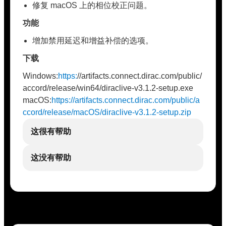
修复 macOS 上的相位校正问题。
功能
增加禁用延迟和增益补偿的选项。
下载
Windows:
https:
//artifacts.connect.dirac.com/public/
accord/release/win64/diraclive-v3.1.2-setup.exe
macOS:
https://artifacts.connect.dirac.com/public/a
ccord/release/macOS/diraclive-v3.1.2-setup.zip
这很有帮助
这没有帮助