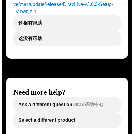
ve/mac/update/release/DiracLive-v3.0.0-Setup-
Darwin.zip
这很有帮助
这没有帮助
Need more help?
Ask a different question
Dirac帮助中心
Select a different product