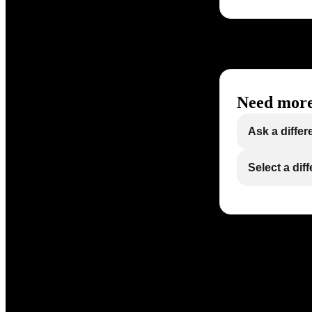
Need more
Ask a differ
Select a dif