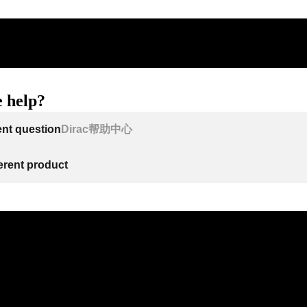
 help?
ent question
Dirac帮助中心
ferent product