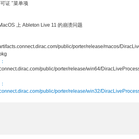
许可证 "菜单项
cOS 上 Ableton Live 11 的崩溃问题
/artifacts.connect.dirac.com/public/porter/release/macos/DiracLi
pkg
：
ts.connect.dirac.com/public/porter/release/win64/DiracLiveProces
：
ts.connect.dirac.com/public/porter/release/win32/DiracLiveProces