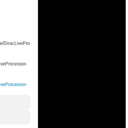
ase/DiracLivePro
cLiveProcessor-
cLiveProcessor-