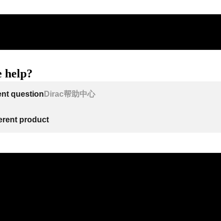
 help?
ent question
Dirac帮助中心
ferent product