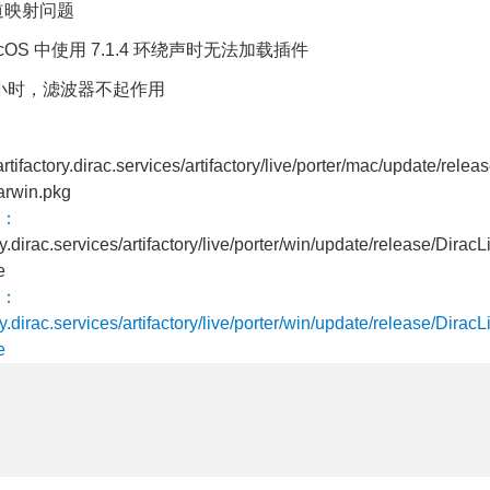
通道映射问题
MacOS 中使用 7.1.4 环绕声时无法加载插件
小时，滤波器不起作用
/artifactory.dirac.services/artifactory/live/porter/mac/update/rele
arwin.pkg
：
ory.dirac.services/artifactory/live/porter/win/update/release/Dira
e
：
ory.dirac.services/artifactory/live/porter/win/update/release/Dira
e