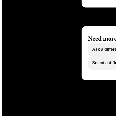
Need more
Ask a differ
Select a dif