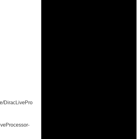
ase/DiracLivePro
cLiveProcessor-