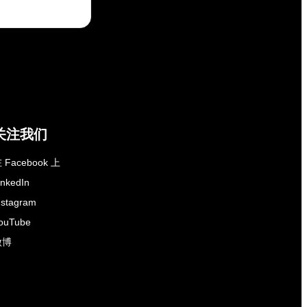
关注我们
 Facebook 上
inkedIn
nstagram
ouTube
微博