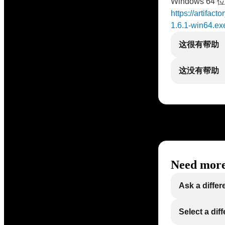
Windows 64 位
https://artifact
1.6.1-win64.ex
这很有帮助
这没有帮助
Need more
Ask a differ
Select a dif