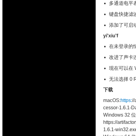
多通道电平
键盘快捷滤波
添加了可启动 
yi'xiu'f
在未登录的情况
改进了声卡
现在可以在 
无法选择 0 R
下载
macOS:
https:
/
cessor-1.6.1-D
Windows 32 位
https://artifact
1.6.1-win32.ex