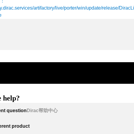
：
ory.dirac.services/artifactory/live/porter/win/update/release/Dira
e
 help?
ent question
Dirac帮助中心
ferent product