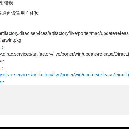
道映射错误
多通道设置用户体验
/artifactory.dirac.services/artifactory/live/porter/mac/update/rele
Darwin.pkg
：
ory.dirac.services/artifactory/live/porter/win/update/release/Dira
xe
：
ory.dirac.services/artifactory/live/porter/win/update/release/Dira
xe