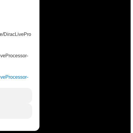
ase/DiracLivePro
cLiveProcessor-
cLiveProcessor-