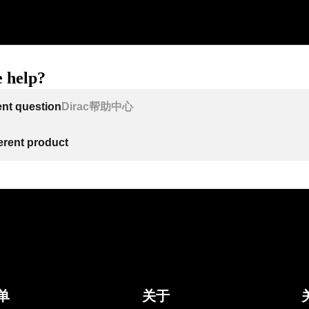
 help?
ent question
Dirac帮助中心
ferent product
单
关于