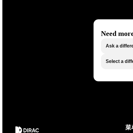
Need more
Ask a differ
Select a dif
菜