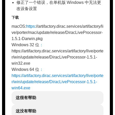
修正了一个错误，在单机版 Windows 中无法更
改设备设置
下载
macOS:
https:
//artifactory.dirac.services/artifactory/li
ve/porter/mac/update/release/DiracLiveProcessor-
1.5.1-Darwin.pkg
Windows 32 位
：
https://artifactory.dirac.services/artifactory/live/porte
r/win/update/release/DiracLiveProcessor-1.5.1-
win32.exe
Windows 64 位
：
https://artifactory.dirac.services/artifactory/live/porte
r/win/update/release/DiracLiveProcessor-1.5.1-
win64.exe
这很有帮助
这没有帮助