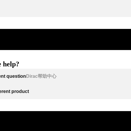
 help?
ent question
Dirac帮助中心
ferent product