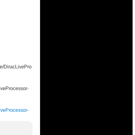
ase/DiracLivePro
cLiveProcessor-
cLiveProcessor-