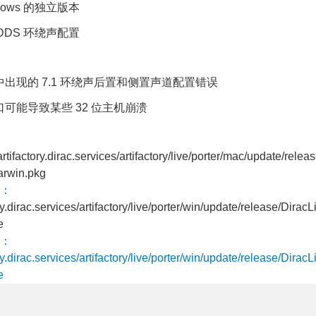
dows 的独立版本
1 SDDS 环绕声配置
出现的 7.1 环绕声后置和侧置声道配置错误
可能导致某些 32 位主机崩溃
/artifactory.dirac.services/artifactory/live/porter/mac/update/rele
arwin.pkg
：
ory.dirac.services/artifactory/live/porter/win/update/release/Dira
e
：
ory.dirac.services/artifactory/live/porter/win/update/release/Dira
e