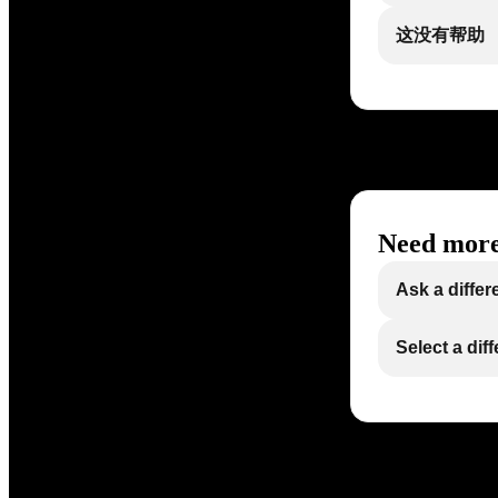
这没有帮助
Need more
Ask a differ
Select a dif