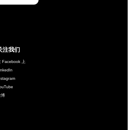
关注我们
 Facebook 上
inkedIn
nstagram
ouTube
微博