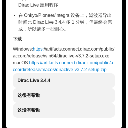
Dirac Live 应用程序
在 Onkyo/Pioneer/Integra 设备上，滤波器导出
时间比 Dirac Live 3.4.4 多 1 分钟，但最终会完
成，所以请多一些耐心。
下载
Windows:
https:
//artifacts.connect.dirac.com/public/
accord/release/win64/diraclive-v3.7.2-setup.exe
macOS:
https://artifacts.connect.dirac.com/public/a
ccord/release/macos/diraclive-v3.7.2-setup.zip
Dirac Live 3.4.4
这很有帮助
这没有帮助